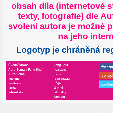
obsah díla (internetové s
texty, fotografie) dle
Au
svolení autora je možné 
na jeho inter
Logotyp je chráněná re
Úvodní strana
Feng Shui
Aura-Soma a Feng Shui
realizace
Aura-Soma
cena
historie
objednávka
Jóga
realizace
O mně
cena
objenávka
aktuality
Kontakt