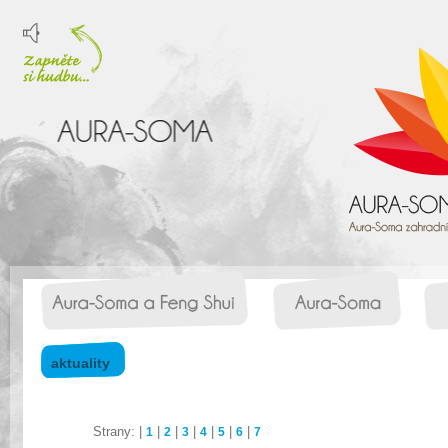
aktuality
Strany: |
|
|
|
|
|
|
1
2
3
4
5
6
7