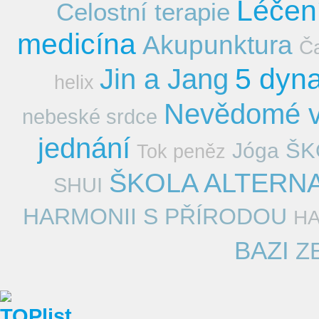
Léčen
Celostní terapie
medicína
Akupunktura
Č
5 dyn
Jin a Jang
helix
Nevědomé v
nebeské srdce
jednání
ŠK
Jóga
Tok peněz
ŠKOLA ALTERNA
SHUI
HARMONII S PŘÍRODOU
HA
BAZI
Z