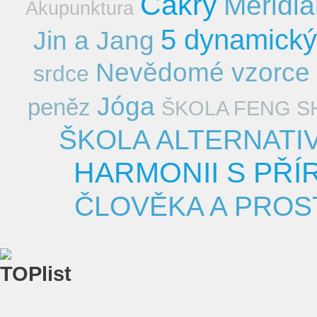
Čakry
Meridi
Akupunktura
5 dynamick
Jin a Jang
Nevědomé vzorce
srdce
Jóga
peněz
ŠKOLA FENG S
ŠKOLA ALTERNATIV
HARMONII S PŘ
ČLOVĚKA A PRO