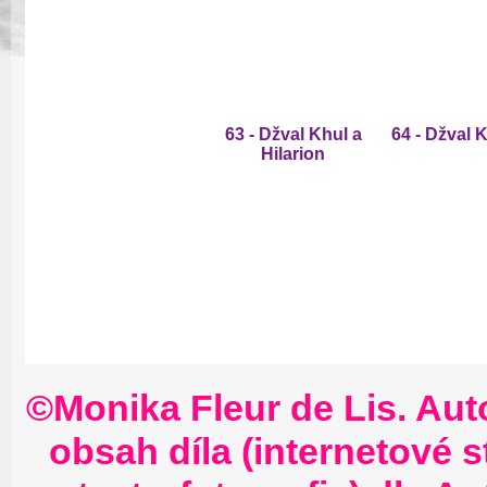
63 - Džval Khul a
64 - Džval 
Hilarion
©Monika Fleur de Lis. Aut
obsah díla (internetové s