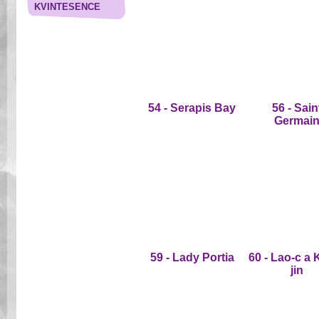
KVINTESENCE
54 - Serapis Bay
56 - Sain
Germai
59 - Lady Portia
60 - Lao-c a 
jin