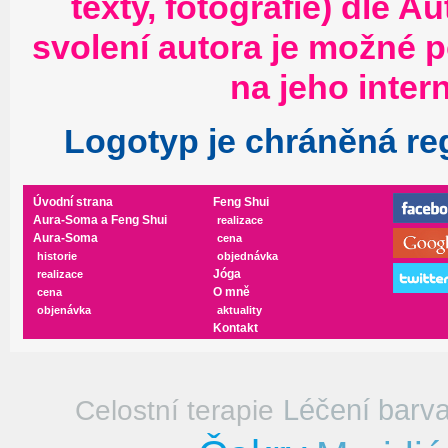
texty, fotografie) dle
Au
svolení autora je možné 
na jeho inter
Logotyp je chráněná re
Úvodní strana
Feng Shui
Aura-Soma a Feng Shui
realizace
Aura-Soma
cena
historie
objednávka
Jóga
realizace
O mně
cena
objenávka
aktuality
Kontakt
Léčení barv
Celostní terapie