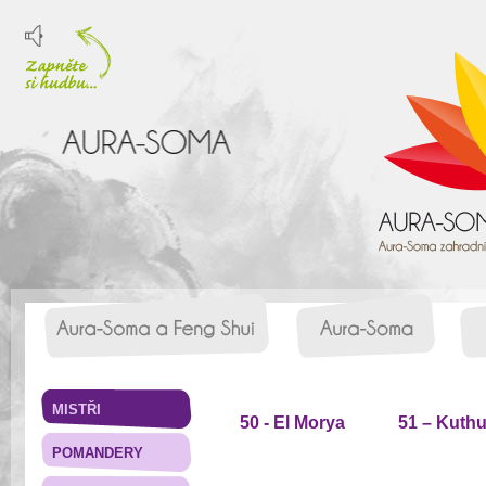
MISTŘI
50 - El Morya
51 – Kuth
POMANDERY